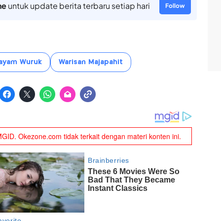
ne
untuk update berita terbaru setiap hari
Follow
ayam Wuruk
Warisan Majapahit