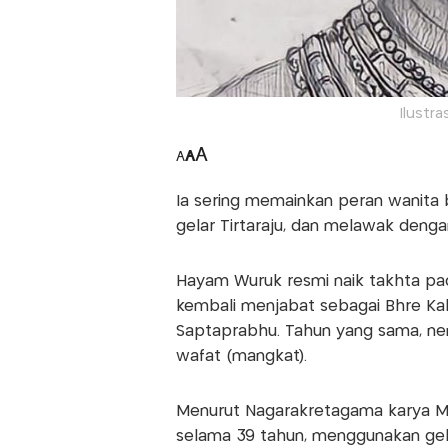
Ilustra
A
A
A
Ia sering memainkan peran wanita
gelar Tirtaraju, dan melawak deng
Hayam Wuruk resmi naik takhta pad
kembali menjabat sebagai Bhre Ka
Saptaprabhu. Tahun yang sama, ne
wafat (mangkat).
Menurut Nagarakretagama karya M
selama 39 tahun, menggunakan gela