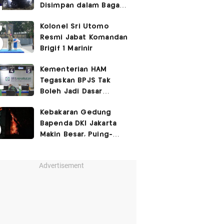
Disimpan dalam Bagasi
Honda Jazz
Kolonel Sri Utomo
Resmi Jabat Komandan
Brigif 1 Marinir
Kementerian HAM
Tegaskan BPJS Tak
Boleh Jadi Dasar
Perbedaan Kualitas
Kebakaran Gedung
Layanan Kesehatan
Bapenda DKI Jakarta
Makin Besar, Puing-
Puing Berjatuhan
Advertisement