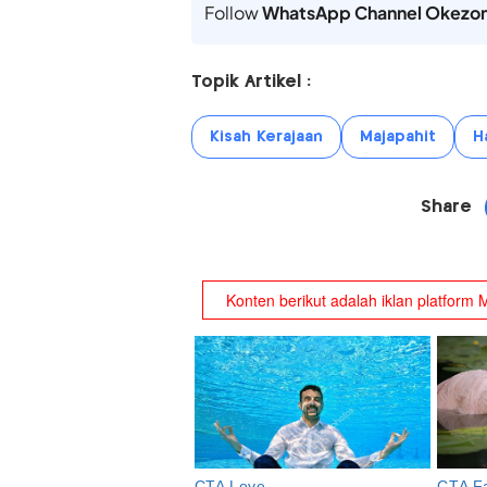
Follow
WhatsApp Channel Okezo
Topik Artikel :
Kisah Kerajaan
Majapahit
H
Share