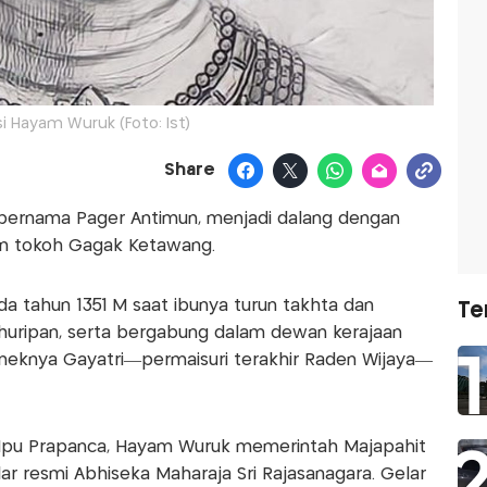
si Hayam Wuruk (Foto: Ist)
Share
 bernama Pager Antimun, menjadi dalang dengan
an tokoh Gagak Ketawang.
a tahun 1351 M saat ibunya turun takhta dan
Te
huripan, serta bergabung dalam dewan kerajaan
neknya Gayatri—permaisuri terakhir Raden Wijaya—
pu Prapanca, Hayam Wuruk memerintah Majapahit
r resmi Abhiseka Maharaja Sri Rajasanagara. Gelar