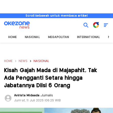
Scroll kebawah untuk membaca artikel
HOME
NASIONAL
MEGAPOLITAN
INTERNATIONAL
NU
HOME
NEWS
NASIONAL
Kisah Gajah Mada di Majapahit, Tak
Ada Pengganti Setara hingga
Jabatannya Diisi 6 Orang
Avirista Midaada
,
Jurnalis
Jum'at, 11 Juli 2025 |06:25 WIB