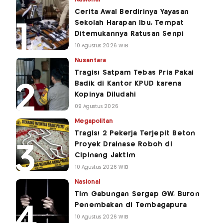
Cerita Awal Berdirinya Yayasan
Sekolah Harapan Ibu, Tempat
Ditemukannya Ratusan Senpi
10 Agustus 2026 WIB
Nusantara
Tragis! Satpam Tebas Pria Pakai
Badik di Kantor KPUD karena
Kopinya Diludahi
09 Agustus 2026
Megapolitan
Tragis! 2 Pekerja Terjepit Beton
Proyek Drainase Roboh di
Cipinang Jaktim
10 Agustus 2026 WIB
Nasional
Tim Gabungan Sergap GW, Buron
Penembakan di Tembagapura
10 Agustus 2026 WIB