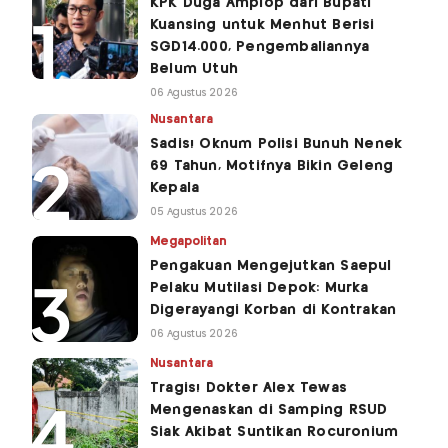
KPK Duga Amplop dari Bupati
Kuansing untuk Menhut Berisi
SGD14.000, Pengembaliannya
Belum Utuh
06 Agustus 2026
Nusantara
Sadis! Oknum Polisi Bunuh Nenek
69 Tahun, Motifnya Bikin Geleng
Kepala
05 Agustus 2026
Megapolitan
Pengakuan Mengejutkan Saepul
Pelaku Mutilasi Depok: Murka
Digerayangi Korban di Kontrakan
06 Agustus 2026
Nusantara
Tragis! Dokter Alex Tewas
Mengenaskan di Samping RSUD
Siak Akibat Suntikan Rocuronium