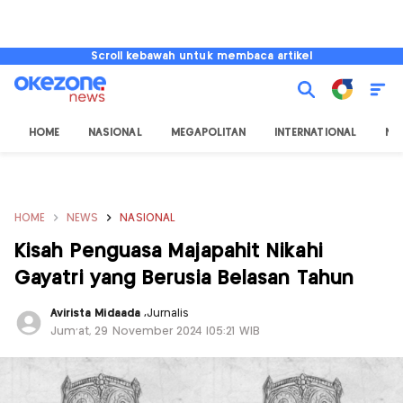
Scroll kebawah untuk membaca artikel
HOME
NASIONAL
MEGAPOLITAN
INTERNATIONAL
NU
HOME
NEWS
NASIONAL
Kisah Penguasa Majapahit Nikahi
Gayatri yang Berusia Belasan Tahun
Avirista Midaada
,
Jurnalis
Jum'at, 29 November 2024 |05:21 WIB