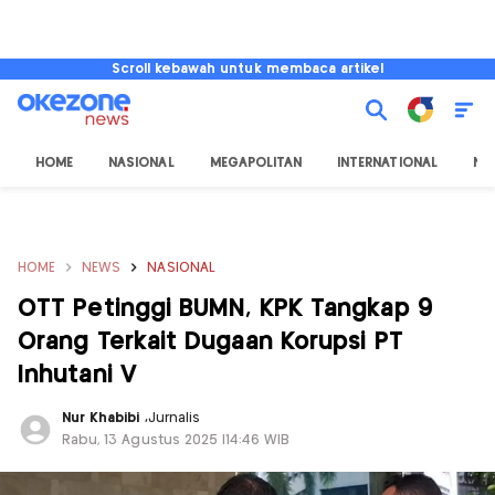
Scroll kebawah untuk membaca artikel
HOME
NASIONAL
MEGAPOLITAN
INTERNATIONAL
NU
HOME
NEWS
NASIONAL
OTT Petinggi BUMN, KPK Tangkap 9
Orang Terkait Dugaan Korupsi PT
Inhutani V
Nur Khabibi
,
Jurnalis
Rabu, 13 Agustus 2025 |14:46 WIB