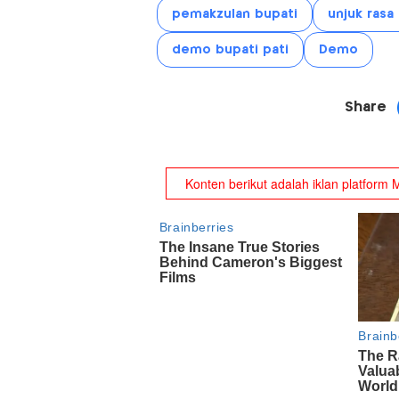
pemakzulan bupati
unjuk rasa 
demo bupati pati
Demo
Share