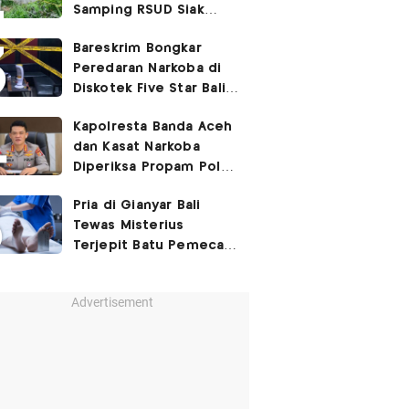
Samping RSUD Siak
Akibat Suntikan
Bareskrim Bongkar
Rocuronium
Peredaran Narkoba di
Diskotek Five Star Bali,
Ini Penampakannya!
Kapolresta Banda Aceh
dan Kasat Narkoba
Diperiksa Propam Polri,
Ada Apa?
Pria di Gianyar Bali
Tewas Misterius
Terjepit Batu Pemecah
Ombak
Advertisement