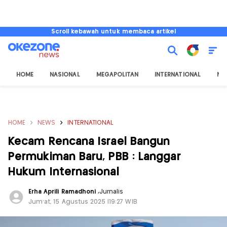
Scroll kebawah untuk membaca artikel
HOME
NASIONAL
MEGAPOLITAN
INTERNATIONAL
NU
HOME
NEWS
INTERNATIONAL
Kecam Rencana Israel Bangun
Permukiman Baru, PBB : Langgar
Hukum Internasional
Erha Aprili Ramadhoni
,
Jurnalis
Jum'at, 15 Agustus 2025 |19:27 WIB