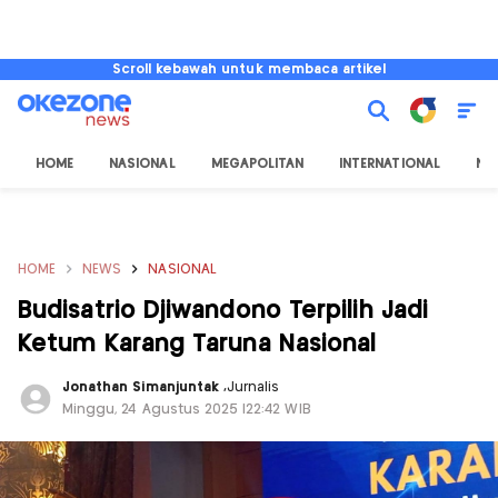
Scroll kebawah untuk membaca artikel
HOME
NASIONAL
MEGAPOLITAN
INTERNATIONAL
NU
HOME
NEWS
NASIONAL
Budisatrio Djiwandono Terpilih Jadi
Ketum Karang Taruna Nasional
Jonathan Simanjuntak
,
Jurnalis
Minggu, 24 Agustus 2025 |22:42 WIB