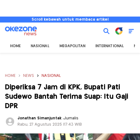
Scroll kebawah untuk membaca artikel
HOME
NASIONAL
MEGAPOLITAN
INTERNATIONAL
NU
HOME
NEWS
NASIONAL
Diperiksa 7 Jam di KPK, Bupati Pati
Sudewo Bantah Terima Suap: Itu Gaji
DPR
Jonathan Simanjuntak
,
Jurnalis
Rabu, 27 Agustus 2025 |17:43 WIB