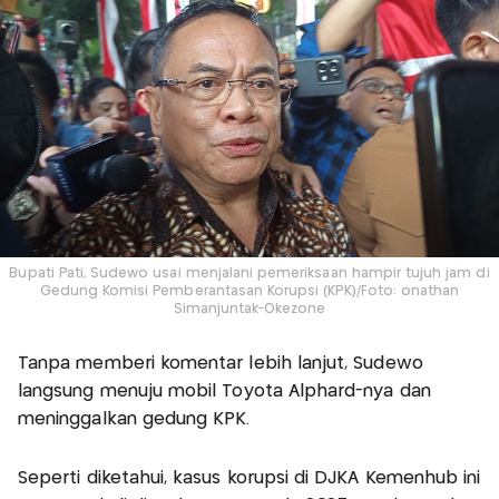
Bupati Pati, Sudewo usai menjalani pemeriksaan hampir tujuh jam di
Gedung Komisi Pemberantasan Korupsi (KPK)/Foto: onathan
Simanjuntak-Okezone
Tanpa memberi komentar lebih lanjut, Sudewo
langsung menuju mobil Toyota Alphard-nya dan
meninggalkan gedung KPK.
Seperti diketahui, kasus korupsi di DJKA Kemenhub ini