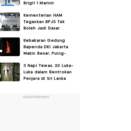
Brigif 1 Marinir
Kementerian HAM
Tegaskan BPJS Tak
Boleh Jadi Dasar
Perbedaan Kualitas
Kebakaran Gedung
Layanan Kesehatan
Bapenda DKI Jakarta
Makin Besar, Puing-
Puing Berjatuhan
3 Napi Tewas, 20 Luka-
Luka dalam Bentrokan
Penjara di Sri Lanka
Advertisement