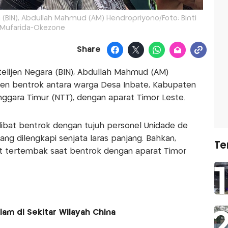
 (BIN), Abdullah Mahmud (AM) Hendropriyono/Foto: Binti
Mufarida-Okezone
Share
elijen Negara (BIN), Abdullah Mahmud (AM)
den bentrok antara warga Desa Inbate, Kabupaten
nggara Timur (NTT), dengan aparat Timor Leste.
ibat bentrok dengan tujuh personel Unidade de
ang dilengkapi senjata laras panjang. Bahkan,
Te
t tertembak saat bentrok dengan aparat Timor
lam di Sekitar Wilayah China