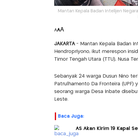
Mantan Kepala Badan Intelijen Negara
A
A
A
JAKARTA
- Mantan Kepala Badan Int
Hendropriyono, ikut merespon insi
Timor Tengah Utara (TTU), Nusa Te
Sebanyak 24 warga Dusun Nino terl
Patrulhamento Da Fronteira (UPF) y
seorang warga Desa Inbate disebu
Leste.
Baca Juga:
AS Akan Kirim 19 Kapal Se