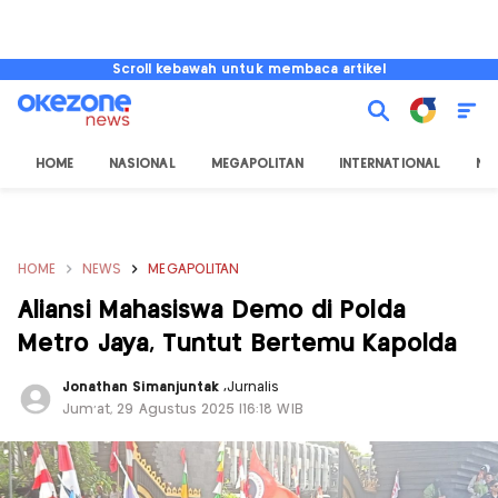
Scroll kebawah untuk membaca artikel
HOME
NASIONAL
MEGAPOLITAN
INTERNATIONAL
NU
HOME
NEWS
MEGAPOLITAN
Aliansi Mahasiswa Demo di Polda
Metro Jaya, Tuntut Bertemu Kapolda
Jonathan Simanjuntak
,
Jurnalis
Jum'at, 29 Agustus 2025 |16:18 WIB