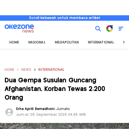
Scroll kebawah untuk membaca artikel
HOME
NASIONAL
MEGAPOLITAN
INTERNATIONAL
NU
HOME
NEWS
INTERNATIONAL
Dua Gempa Susulan Guncang
Afghanistan, Korban Tewas 2.200
Orang
Erha Aprili Ramadhoni
,
Jurnalis
Jum'at, 05 September 2025 |14:48 WIB