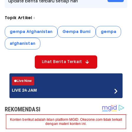
update berita terbaru setiap hari
Topik Artikel :
gempa Afghanistan
Gempa Bumi
gempa
afghanistan
Lihat Berita Terkait
Live Now
LIVE 24 JAM