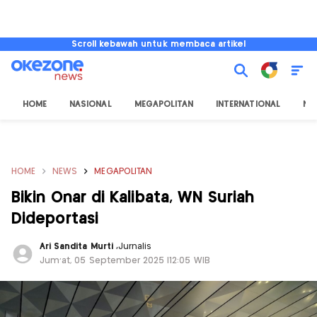
Scroll kebawah untuk membaca artikel
HOME
NASIONAL
MEGAPOLITAN
INTERNATIONAL
NU
HOME
NEWS
MEGAPOLITAN
Bikin Onar di Kalibata, WN Suriah
Dideportasi
Ari Sandita Murti
,
Jurnalis
Jum'at, 05 September 2025 |12:05 WIB