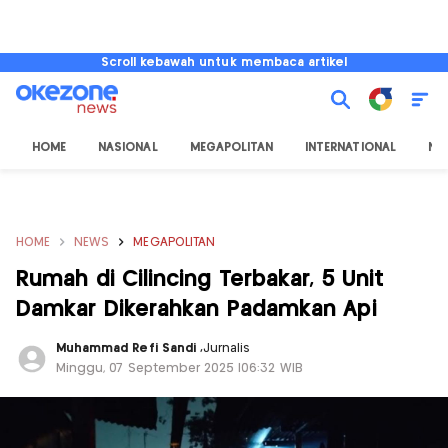
Scroll kebawah untuk membaca artikel
HOME
NASIONAL
MEGAPOLITAN
INTERNATIONAL
NU
HOME
NEWS
MEGAPOLITAN
Rumah di Cilincing Terbakar, 5 Unit
Damkar Dikerahkan Padamkan Api
Muhammad Refi Sandi
,
Jurnalis
Minggu, 07 September 2025 |06:32 WIB