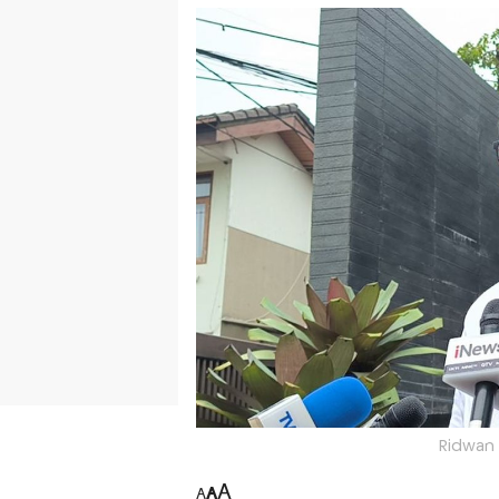
Ridwan 
A
A
A