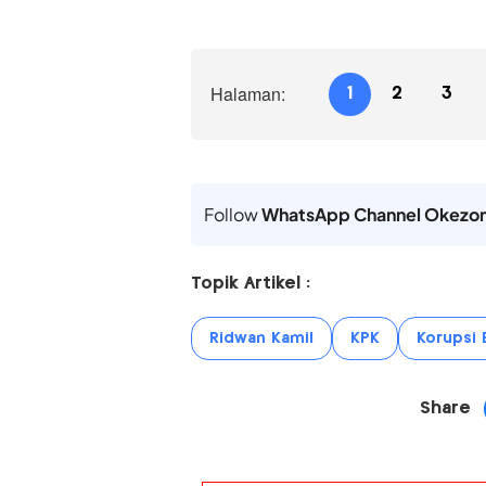
Halaman:
1
2
3
Follow
WhatsApp Channel Okezo
Topik Artikel :
Ridwan Kamil
KPK
Korupsi 
Share