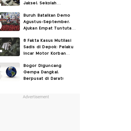
Jaksel, Sekolah
Tegaskan Tak Ada
Buruh Batalkan Demo
Kegiatan Eskul
Agustus-September,
Menembak
Ajukan Empat Tuntutan
ke Pemerintah
8 Fakta Kasus Mutilasi
Sadis di Depok: Pelaku
Incar Motor Korban
hingga Motif Terungkap
Bogor Diguncang
Gempa Dangkal,
Berpusat di Darat!
Advertisement