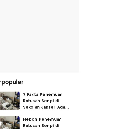
rpopuler
7 Fakta Penemuan
Ratusan Senpi di
Sekolah Jaksel, Ada
Dugaan Narkoba hingga
Heboh Penemuan
Ruang Bunker
Ratusan Senpi di