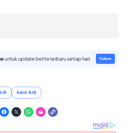
ne
untuk update berita terbaru setiap hari
Follow
BJB
bank BJB