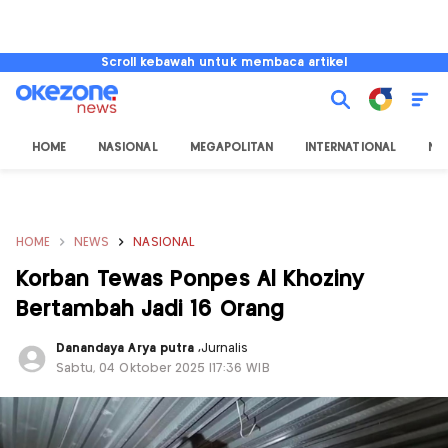
Scroll kebawah untuk membaca artikel
HOME
NASIONAL
MEGAPOLITAN
INTERNATIONAL
NU
HOME
NEWS
NASIONAL
Korban Tewas Ponpes Al Khoziny
Bertambah Jadi 16 Orang
Danandaya Arya putra
,
Jurnalis
Sabtu, 04 Oktober 2025 |17:36 WIB