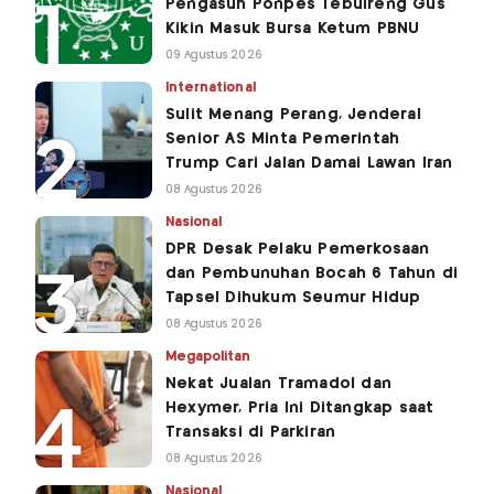
Pengasuh Ponpes Tebuireng Gus
Kikin Masuk Bursa Ketum PBNU
09 Agustus 2026
International
Sulit Menang Perang, Jenderal
Senior AS Minta Pemerintah
Trump Cari Jalan Damai Lawan Iran
08 Agustus 2026
Nasional
DPR Desak Pelaku Pemerkosaan
dan Pembunuhan Bocah 6 Tahun di
Tapsel Dihukum Seumur Hidup
08 Agustus 2026
Megapolitan
Nekat Jualan Tramadol dan
Hexymer, Pria Ini Ditangkap saat
Transaksi di Parkiran
08 Agustus 2026
Nasional