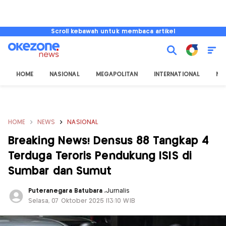
Scroll kebawah untuk membaca artikel
HOME
NASIONAL
MEGAPOLITAN
INTERNATIONAL
NU
HOME
NEWS
NASIONAL
Breaking News! Densus 88 Tangkap 4
Terduga Teroris Pendukung ISIS di
Sumbar dan Sumut
Puteranegara Batubara
,
Jurnalis
Selasa, 07 Oktober 2025 |13:10 WIB