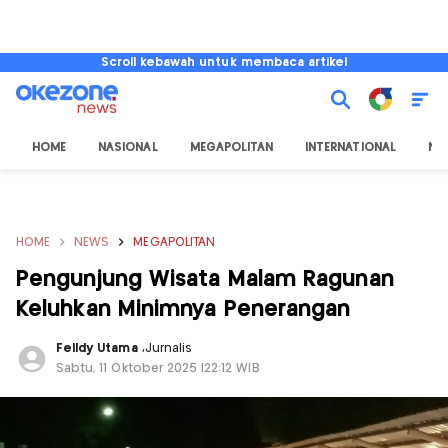
Scroll kebawah untuk membaca artikel
HOME
NASIONAL
MEGAPOLITAN
INTERNATIONAL
NU
HOME
NEWS
MEGAPOLITAN
Pengunjung Wisata Malam Ragunan
Keluhkan Minimnya Penerangan
Felldy Utama
,
Jurnalis
Sabtu, 11 Oktober 2025 |22:12 WIB