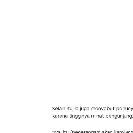
Selain itu, ia juga menyebut perlu
karena tingginya minat pengunjung.
“Iya, itu (penerangan) akan kami e