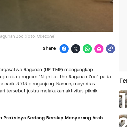
Ragunan Zoo (foto: Okezone)
Share
Margasatwa Ragunan (UP TMR) mengungkap
uji coba program “Night at the Ragunan Zoo” pada
Te
menarik 3.713 pengunjung. Namun, mayoritas
i tersebut justru melakukan aktivitas piknik.
dan Proksinya Sedang Bersiap Menyerang Arab