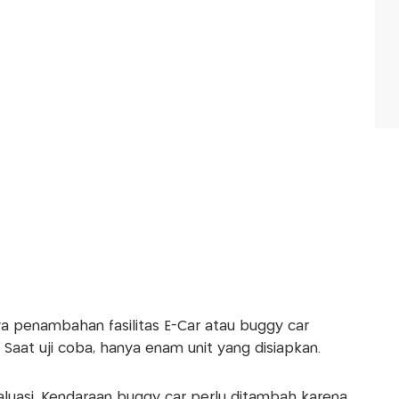
nya penambahan fasilitas E-Car atau buggy car
 Saat uji coba, hanya enam unit yang disiapkan.
valuasi. Kendaraan buggy car perlu ditambah karena