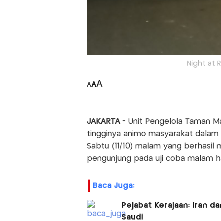
Night at 
A
A
A
JAKARTA
- Unit Pengelola Taman 
tingginya animo masyarakat dalam 
Sabtu (11/10) malam yang berhasil 
pengunjung pada uji coba malam har
Baca Juga:
Pejabat Kerajaan: Iran 
Saudi