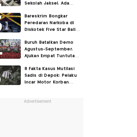
Sekolah Jaksel, Ada
Dugaan Narkoba hingga
Bareskrim Bongkar
Ruang Bunker
Peredaran Narkoba di
Diskotek Five Star Bali,
Ini Penampakannya!
Buruh Batalkan Demo
Agustus-September,
Ajukan Empat Tuntutan
ke Pemerintah
8 Fakta Kasus Mutilasi
Sadis di Depok: Pelaku
Incar Motor Korban
hingga Motif Terungkap
Advertisement