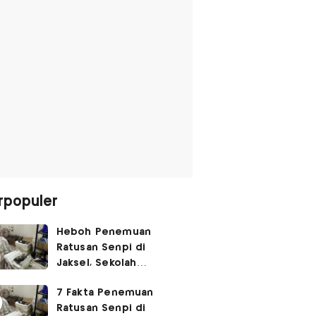
rpopuler
Heboh Penemuan
Ratusan Senpi di
Jaksel, Sekolah
Tegaskan Tak Ada
7 Fakta Penemuan
Kegiatan Eskul
Ratusan Senpi di
Menembak