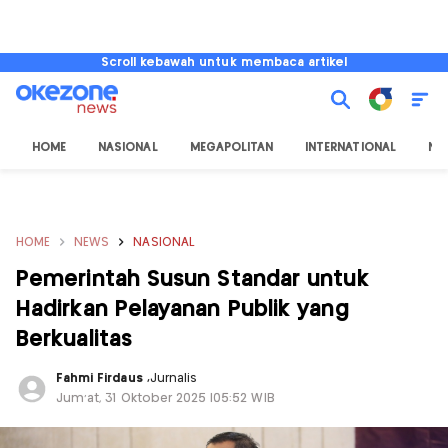
Scroll kebawah untuk membaca artikel
HOME
NASIONAL
MEGAPOLITAN
INTERNATIONAL
NU
HOME
NEWS
NASIONAL
Pemerintah Susun Standar untuk
Hadirkan Pelayanan Publik yang
Berkualitas
Fahmi Firdaus
,
Jurnalis
Jum'at, 31 Oktober 2025 |05:52 WIB