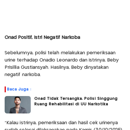
Baca Juga :
Onad Positif, Istri Negatif Narkoba
Kembali Tulis Pesan Menyentuh untuk
Onad, Beby Prisilia: Aku dan Anak-Anak
Sebelumnya, polisi telah melakukan pemeriksaan
Kangen Kamu
urine terhadap Onadio Leonardo dan istrinya, Beby
Prisillia Gustiansyah. Hasilnya, Beby dinyatakan
negatif narkoba.
Baca Juga :
Onad Tidak Tersangka, Polisi Singgung
Ruang Rehabilitasi di UU Narkotika
“Kalau istrinya, pemeriksaan dan hasil cek urinenya