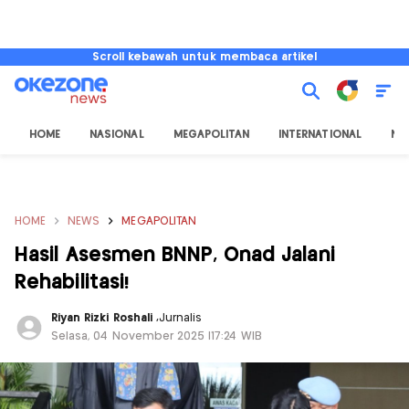
Scroll kebawah untuk membaca artikel
HOME
NASIONAL
MEGAPOLITAN
INTERNATIONAL
NU
HOME
NEWS
MEGAPOLITAN
Hasil Asesmen BNNP, Onad Jalani
Rehabilitasi!
Riyan Rizki Roshali
,
Jurnalis
Selasa, 04 November 2025 |17:24 WIB