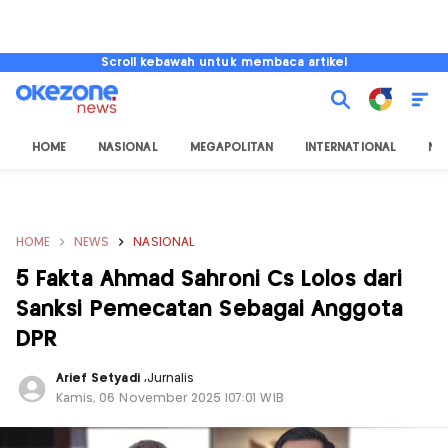
Scroll kebawah untuk membaca artikel
HOME
NASIONAL
MEGAPOLITAN
INTERNATIONAL
NU
HOME
NEWS
NASIONAL
5 Fakta Ahmad Sahroni Cs Lolos dari
Sanksi Pemecatan Sebagai Anggota
DPR
Arief Setyadi
,
Jurnalis
Kamis, 06 November 2025 |07:01 WIB