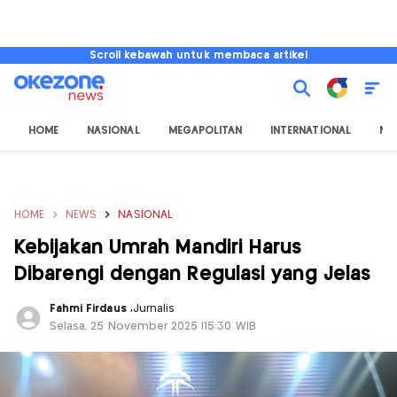
Scroll kebawah untuk membaca artikel
HOME
NASIONAL
MEGAPOLITAN
INTERNATIONAL
NU
HOME
NEWS
NASIONAL
Kebijakan Umrah Mandiri Harus
Dibarengi dengan Regulasi yang Jelas
Fahmi Firdaus
,
Jurnalis
Selasa, 25 November 2025 |15:30 WIB