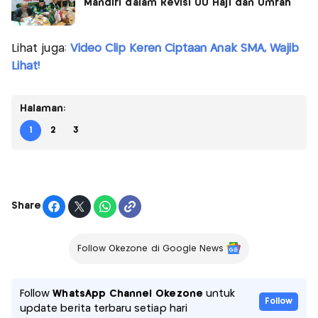
Mandiri dalam Revisi UU Haji dan Umrah
Lihat juga:
Video Clip Keren Ciptaan Anak SMA, Wajib
Lihat!
Halaman:
1
2
3
Share
Follow Okezone di Google News
Follow
WhatsApp Channel Okezone
untuk
Follow
update berita terbaru setiap hari