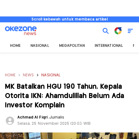
Scroll kebawah untuk membaca artikel
HOME
NASIONAL
MEGAPOLITAN
INTERNATIONAL
NU
HOME
NEWS
NASIONAL
MK Batalkan HGU 190 Tahun, Kepala
Otorita IKN: Ahamdulillah Belum Ada
Investor Komplain
Achmad Al Fiqri
,
Jurnalis
Selasa, 25 November 2025 |20:03 WIB