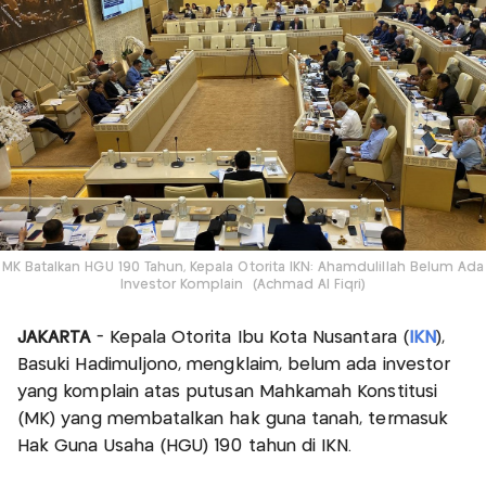
MK Batalkan HGU 190 Tahun, Kepala Otorita IKN: Ahamdulillah Belum Ada
Investor Komplain (Achmad Al Fiqri)
JAKARTA
- Kepala Otorita Ibu Kota Nusantara (
IKN
),
Basuki Hadimuljono, mengklaim, belum ada investor
yang komplain atas putusan Mahkamah Konstitusi
(MK) yang membatalkan hak guna tanah, termasuk
Hak Guna Usaha (HGU) 190 tahun di IKN.