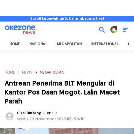
Scroll kebawah untuk membaca artikel
HOME
NASIONAL
MEGAPOLITAN
INTERNATIONAL
NU
HOME
NEWS
MEGAPOLITAN
Antrean Penerima BLT Mengular di
Kantor Pos Daan Mogot, Lalin Macet
Parah
Cikal Bintang
,
Jurnalis
Sabtu, 29 November 2025 |13:15 WIB