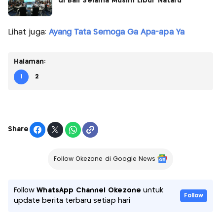
di Bali Selama Musim Libur Nataru
Lihat juga:
Ayang Tata Semoga Ga Apa-apa Ya
Halaman:
1
2
Share
Follow Okezone di Google News
Follow
WhatsApp Channel Okezone
untuk
Follow
update berita terbaru setiap hari