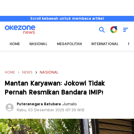
Scroll kebawah untuk membaca artikel
HOME
NASIONAL
MEGAPOLITAN
INTERNATIONAL
NU
HOME
NEWS
NASIONAL
Mantan Karyawan: Jokowi Tidak
Pernah Resmikan Bandara IMIP!
Puteranegara Batubara
,
Jurnalis
Rabu, 03 Desember 2025 |07:29 WIB