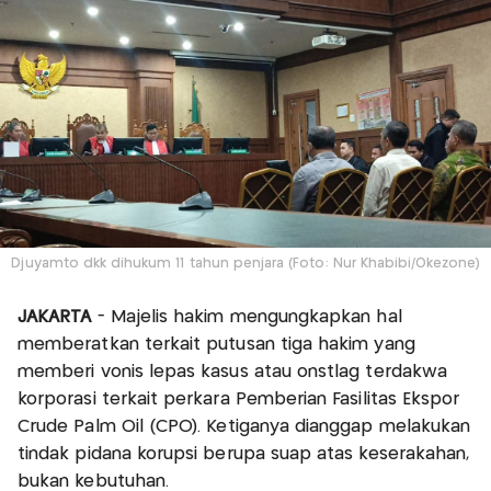
Djuyamto dkk dihukum 11 tahun penjara (Foto: Nur Khabibi/Okezone)
JAKARTA
- Majelis hakim mengungkapkan hal
memberatkan terkait putusan tiga hakim yang
memberi vonis lepas kasus atau onstlag terdakwa
korporasi terkait perkara Pemberian Fasilitas Ekspor
Crude Palm Oil (CPO). Ketiganya dianggap melakukan
tindak pidana korupsi berupa suap atas keserakahan,
bukan kebutuhan.