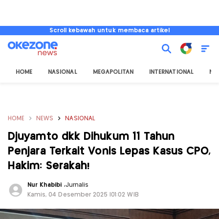
Scroll kebawah untuk membaca artikel
HOME
NASIONAL
MEGAPOLITAN
INTERNATIONAL
NU
HOME
NEWS
NASIONAL
Djuyamto dkk Dihukum 11 Tahun
Penjara Terkait Vonis Lepas Kasus CPO,
Hakim: Serakah!
Nur Khabibi
,
Jurnalis
Kamis, 04 Desember 2025 |01:02 WIB