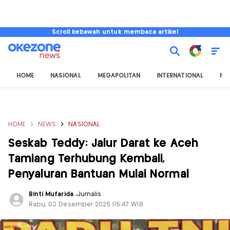
Scroll kebawah untuk membaca artikel
HOME
NASIONAL
MEGAPOLITAN
INTERNATIONAL
NU
HOME
NEWS
NASIONAL
Seskab Teddy: Jalur Darat ke Aceh
Tamiang Terhubung Kembali,
Penyaluran Bantuan Mulai Normal
Binti Mufarida
,
Jurnalis
Rabu, 03 Desember 2025 |15:47 WIB