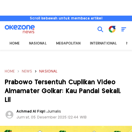
Scroll kebawah untuk membaca artikel
HOME
NASIONAL
MEGAPOLITAN
INTERNATIONAL
NU
HOME
NEWS
NASIONAL
Prabowo Tersentuh Cuplikan Video
Almamater Golkar: Kau Pandai Sekali,
Lil
Achmad Al Fiqri
,
Jurnalis
Jum'at, 05 Desember 2025 |22:44 WIB