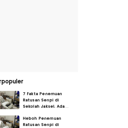
rpopuler
7 Fakta Penemuan
Ratusan Senpi di
Sekolah Jaksel, Ada
Dugaan Narkoba hingga
Heboh Penemuan
Ruang Bunker
Ratusan Senpi di