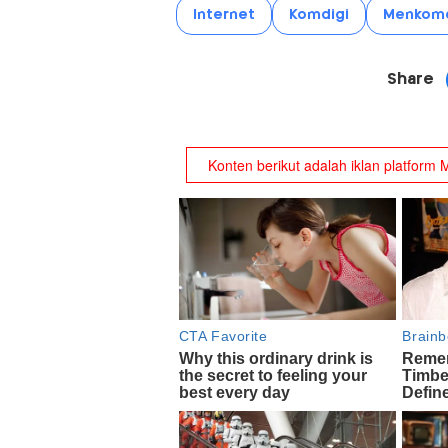
Internet
Komdigi
Menkomd
Share