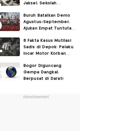
Jaksel, Sekolah
Tegaskan Tak Ada
Buruh Batalkan Demo
Kegiatan Eskul
Agustus-September,
Menembak
Ajukan Empat Tuntutan
ke Pemerintah
8 Fakta Kasus Mutilasi
Sadis di Depok: Pelaku
Incar Motor Korban
hingga Motif Terungkap
Bogor Diguncang
Gempa Dangkal,
Berpusat di Darat!
Advertisement