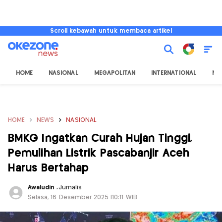
Scroll kebawah untuk membaca artikel
HOME
NASIONAL
MEGAPOLITAN
INTERNATIONAL
NU
HOME
NEWS
NASIONAL
BMKG Ingatkan Curah Hujan Tinggi,
Pemulihan Listrik Pascabanjir Aceh
Harus Bertahap
Awaludin
,
Jurnalis
Selasa, 16 Desember 2025 |10:11 WIB