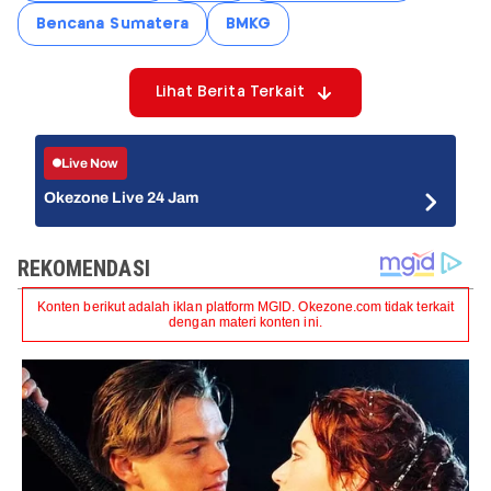
Bencana Sumatera
BMKG
Lihat Berita Terkait
Live Now
Okezone Live 24 Jam