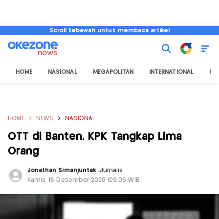
Scroll kebawah untuk membaca artikel
HOME
NASIONAL
MEGAPOLITAN
INTERNATIONAL
NU
HOME
NEWS
NASIONAL
OTT di Banten, KPK Tangkap Lima
Orang
Jonathan Simanjuntak
,
Jurnalis
Kamis, 18 Desember 2025 |09:06 WIB