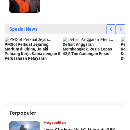
Terpopuler
Megapolitan
Laga Chelsea Vs AC Milan di GBK,