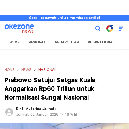
Scroll kebawah untuk membaca artikel
HOME
NASIONAL
MEGAPOLITAN
INTERNATIONAL
NU
HOME
NEWS
NASIONAL
Prabowo Setujui Satgas Kuala,
Anggarkan Rp60 Triliun untuk
Normalisasi Sungai Nasional
Binti Mufarida
,
Jurnalis
Jum'at, 02 Januari 2026 |17:49 WIB