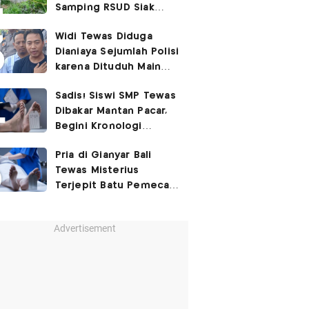
Samping RSUD Siak
Akibat Suntikan
Widi Tewas Diduga
Rocuronium
Dianiaya Sejumlah Polisi
karena Dituduh Main
Judol
Sadis! Siswi SMP Tewas
Dibakar Mantan Pacar,
Begini Kronologi
Lengkapnya
Pria di Gianyar Bali
Tewas Misterius
Terjepit Batu Pemecah
Ombak
Advertisement