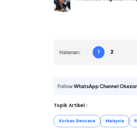
Halaman:
1
2
Follow
WhatsApp Channel Okezo
Topik Artikel :
Korban Bencana
Malaysia
R