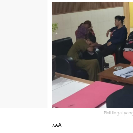
PMI Ilegal yan
A
A
A