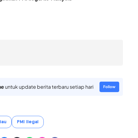
ne
untuk update berita terbaru setiap hari
Follow
iau
PMI Ilegal