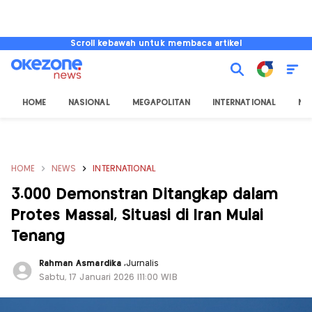
Scroll kebawah untuk membaca artikel
HOME
NASIONAL
MEGAPOLITAN
INTERNATIONAL
NU
HOME
NEWS
INTERNATIONAL
3.000 Demonstran Ditangkap dalam
Protes Massal, Situasi di Iran Mulai
Tenang
Rahman Asmardika
,
Jurnalis
Sabtu, 17 Januari 2026 |11:00 WIB