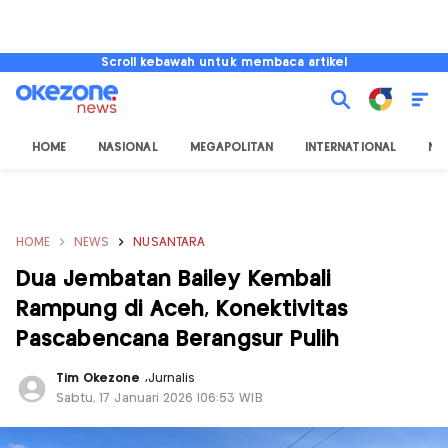
Scroll kebawah untuk membaca artikel
HOME
NASIONAL
MEGAPOLITAN
INTERNATIONAL
NU
HOME
NEWS
NUSANTARA
Dua Jembatan Bailey Kembali
Rampung di Aceh, Konektivitas
Pascabencana Berangsur Pulih
Tim Okezone
,
Jurnalis
Sabtu, 17 Januari 2026 |06:53 WIB