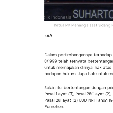
Ketua MK Menangis saat Sidang P
A
A
A
Dalam pertimbangannya terhadap pe
8/1999 telah ternyata bertentanga
untuk memajukan dirinya, hak atas
hadapan hukum. Juga hak untuk m
Selain itu, bertentangan dengan pri
Pasal 1 ayat (3), Pasal 28C ayat (2),
Pasal 281 ayat (2) UUD NRI Tahun 1
Pemohon.