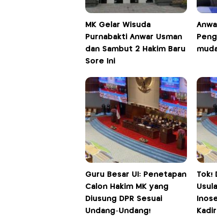
MK Gelar Wisuda
Anwa
Purnabakti Anwar Usman
Peng
dan Sambut 2 Hakim Baru
muda
Sore Ini
Guru Besar UI: Penetapan
Tok!
Calon Hakim MK yang
Usul
Diusung DPR Sesuai
Inose
Undang-Undang!
Kadir