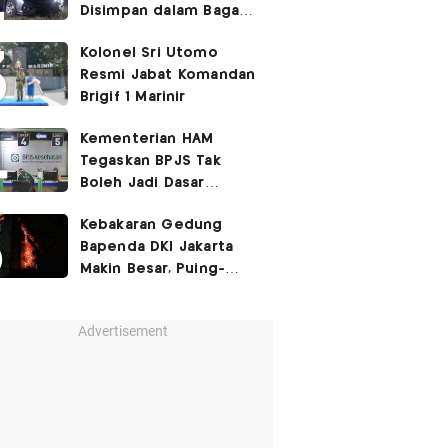
Disimpan dalam Bagasi
Honda Jazz
Kolonel Sri Utomo
Resmi Jabat Komandan
Brigif 1 Marinir
Kementerian HAM
Tegaskan BPJS Tak
Boleh Jadi Dasar
Perbedaan Kualitas
Kebakaran Gedung
Layanan Kesehatan
Bapenda DKI Jakarta
Makin Besar, Puing-
Puing Berjatuhan
Advertisement