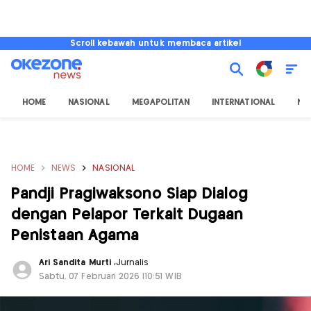
Scroll kebawah untuk membaca artikel
HOME
NASIONAL
MEGAPOLITAN
INTERNATIONAL
NU
HOME
NEWS
NASIONAL
Pandji Pragiwaksono Siap Dialog
dengan Pelapor Terkait Dugaan
Penistaan Agama
Ari Sandita Murti
,
Jurnalis
Sabtu, 07 Februari 2026 |10:51 WIB