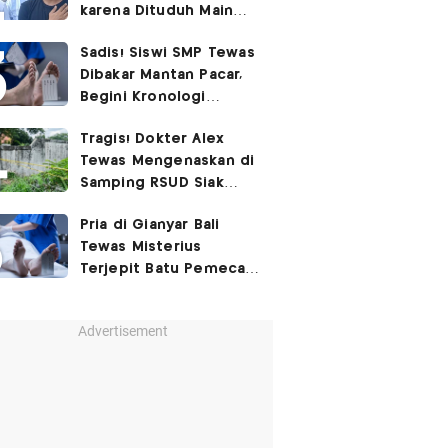
karena Dituduh Main
Judol
Sadis! Siswi SMP Tewas
Dibakar Mantan Pacar,
Begini Kronologi
Lengkapnya
Tragis! Dokter Alex
Tewas Mengenaskan di
Samping RSUD Siak
Akibat Suntikan
Pria di Gianyar Bali
Rocuronium
Tewas Misterius
Terjepit Batu Pemecah
Ombak
Advertisement