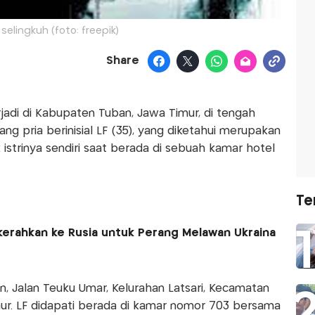
selingkuh (foto: freepik)
Share
jadi di Kabupaten Tuban, Jawa Timur, di tengah
ng pria berinisial LF (35), yang diketahui merupakan
strinya sendiri saat berada di sebuah kamar hotel
Te
ikerahkan ke Rusia untuk Perang Melawan Ukraina
n, Jalan Teuku Umar, Kelurahan Latsari, Kecamatan
ur. LF didapati berada di kamar nomor 703 bersama