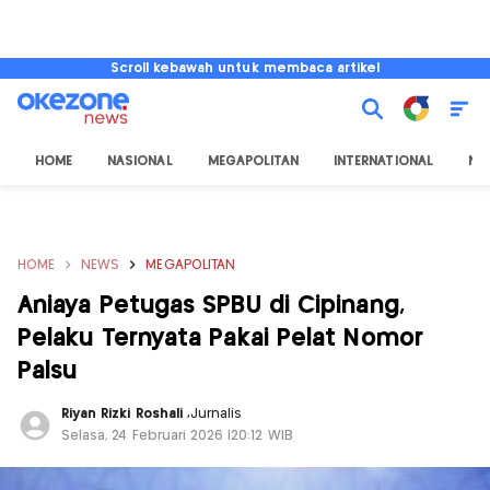
Scroll kebawah untuk membaca artikel
HOME
NASIONAL
MEGAPOLITAN
INTERNATIONAL
NU
HOME
NEWS
MEGAPOLITAN
Aniaya Petugas SPBU di Cipinang,
Pelaku Ternyata Pakai Pelat Nomor
Palsu
Riyan Rizki Roshali
,
Jurnalis
Selasa, 24 Februari 2026 |20:12 WIB