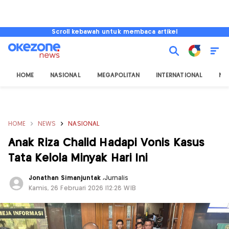
Scroll kebawah untuk membaca artikel
HOME
NASIONAL
MEGAPOLITAN
INTERNATIONAL
NU
HOME
NEWS
NASIONAL
Anak Riza Chalid Hadapi Vonis Kasus
Tata Kelola Minyak Hari Ini
Jonathan Simanjuntak
,
Jurnalis
Kamis, 26 Februari 2026 |12:28 WIB