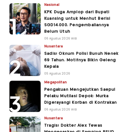
Nasional
KPK Duga Amplop dari Bupati
Kuansing untuk Menhut Berisi
SGD14.000, Pengembaliannya
Belum Utuh
06 Agustus 2026 WIB
Nusantara
Sadis! Oknum Polisi Bunuh Nenek
69 Tahun, Motifnya Bikin Geleng
Kepala
05 Agustus 2026
Megapolitan
Pengakuan Mengejutkan Saepul
Pelaku Mutilasi Depok: Murka
Digerayangi Korban di Kontrakan
06 Agustus 2026 WIB
Nusantara
Tragis! Dokter Alex Tewas
Mengenaskan di Samping RSUD