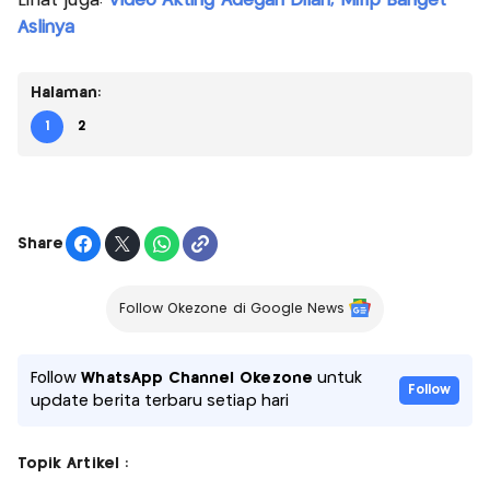
Lihat juga:
Video Akting Adegan Dilan, Mirip Banget
Aslinya
Halaman:
1
2
Share
Follow Okezone di Google News
Follow
WhatsApp Channel Okezone
untuk
Follow
update berita terbaru setiap hari
Topik Artikel :