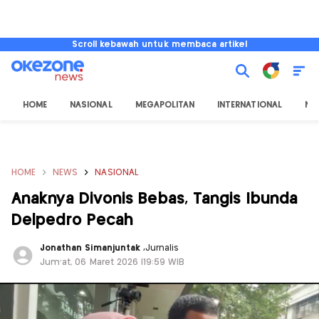
Scroll kebawah untuk membaca artikel
HOME
NASIONAL
MEGAPOLITAN
INTERNATIONAL
NU
HOME
NEWS
NASIONAL
Anaknya Divonis Bebas, Tangis Ibunda
Delpedro Pecah
Jonathan Simanjuntak
,
Jurnalis
Jum'at, 06 Maret 2026 |19:59 WIB