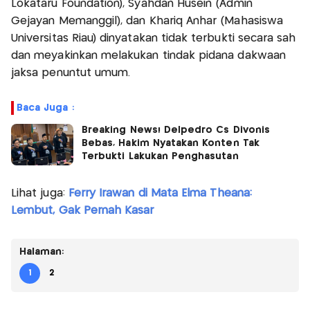
Lokataru Foundation), Syahdan Husein (Admin
Gejayan Memanggil), dan Khariq Anhar (Mahasiswa
Universitas Riau) dinyatakan tidak terbukti secara sah
dan meyakinkan melakukan tindak pidana dakwaan
jaksa penuntut umum.
Baca Juga :
Breaking News! Delpedro Cs Divonis
Bebas, Hakim Nyatakan Konten Tak
Terbukti Lakukan Penghasutan
Lihat juga:
Ferry Irawan di Mata Elma Theana:
Lembut, Gak Pernah Kasar
Halaman:
1
2