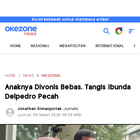
Scroll kebawah untuk membaca artikel
HOME
NASIONAL
MEGAPOLITAN
INTERNATIONAL
NU
HOME
NEWS
NASIONAL
Anaknya Divonis Bebas, Tangis Ibunda
Delpedro Pecah
Jonathan Simanjuntak
,
Jurnalis
Jum'at, 06 Maret 2026 |19:59 WIB