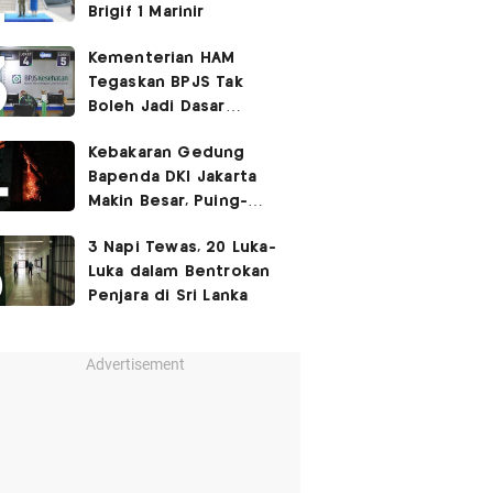
Brigif 1 Marinir
Kementerian HAM
Tegaskan BPJS Tak
Boleh Jadi Dasar
Perbedaan Kualitas
Kebakaran Gedung
Layanan Kesehatan
Bapenda DKI Jakarta
Makin Besar, Puing-
Puing Berjatuhan
3 Napi Tewas, 20 Luka-
Luka dalam Bentrokan
Penjara di Sri Lanka
Advertisement