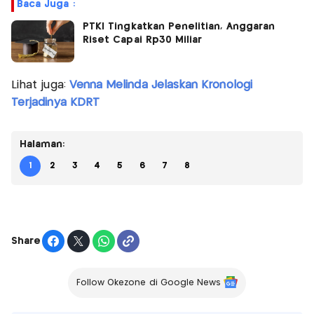
Baca Juga :
PTKI Tingkatkan Penelitian, Anggaran
Riset Capai Rp30 Miliar
Lihat juga:
Venna Melinda Jelaskan Kronologi
Terjadinya KDRT
Halaman:
1
2
3
4
5
6
7
8
Share
Follow Okezone di Google News