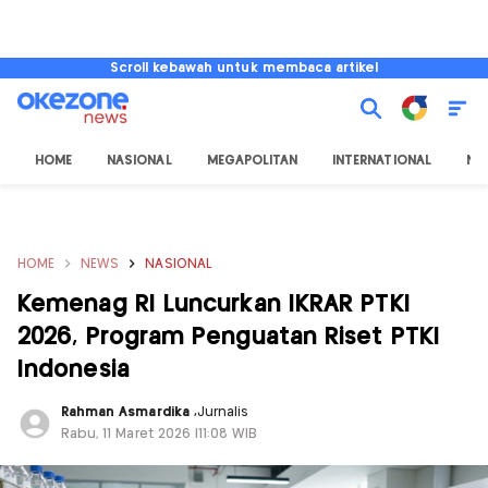
Scroll kebawah untuk membaca artikel
HOME
NASIONAL
MEGAPOLITAN
INTERNATIONAL
NU
HOME
NEWS
NASIONAL
Kemenag RI Luncurkan IKRAR PTKI
2026, Program Penguatan Riset PTKI
Indonesia
Rahman Asmardika
,
Jurnalis
Rabu, 11 Maret 2026 |11:08 WIB