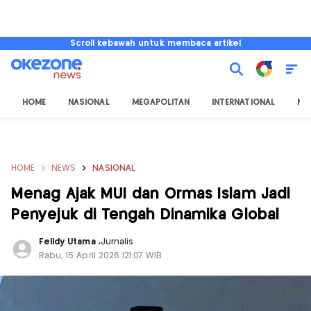
Scroll kebawah untuk membaca artikel
HOME
NASIONAL
MEGAPOLITAN
INTERNATIONAL
NU
HOME
NEWS
NASIONAL
Menag Ajak MUI dan Ormas Islam Jadi
Penyejuk di Tengah Dinamika Global
Felldy Utama
,
Jurnalis
Rabu, 15 April 2026 |21:07 WIB