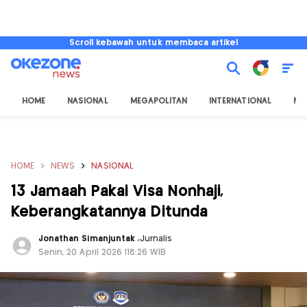
Scroll kebawah untuk membaca artikel
HOME
NASIONAL
MEGAPOLITAN
INTERNATIONAL
NU
HOME
NEWS
NASIONAL
13 Jamaah Pakai Visa Nonhaji,
Keberangkatannya Ditunda
Jonathan Simanjuntak
,
Jurnalis
Senin, 20 April 2026 |18:26 WIB