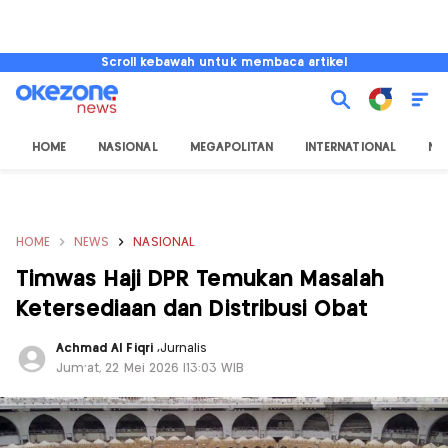
Scroll kebawah untuk membaca artikel
HOME
NASIONAL
MEGAPOLITAN
INTERNATIONAL
NU
HOME
NEWS
NASIONAL
Timwas Haji DPR Temukan Masalah
Ketersediaan dan Distribusi Obat
Achmad Al Fiqri
,
Jurnalis
Jum'at, 22 Mei 2026 |13:03 WIB