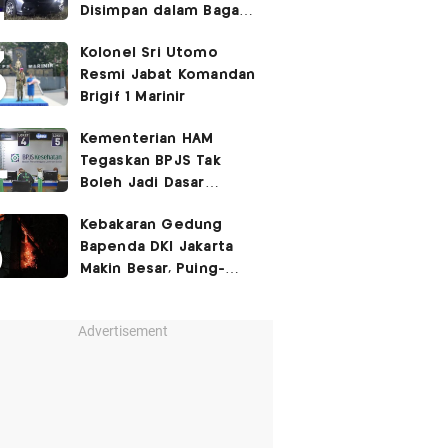
Disimpan dalam Bagasi
Honda Jazz
Kolonel Sri Utomo
Resmi Jabat Komandan
Brigif 1 Marinir
Kementerian HAM
Tegaskan BPJS Tak
Boleh Jadi Dasar
Perbedaan Kualitas
Kebakaran Gedung
Layanan Kesehatan
Bapenda DKI Jakarta
Makin Besar, Puing-
Puing Berjatuhan
Advertisement