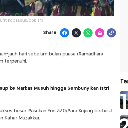
jurit Kopassus/dok TNI
Share
auh-jauh hari sebelum bulan puasa (Ramadhan)
m terpenuhi.
Te
usup ke Markas Musuh hingga Sembunyikan Istri
ukses besar. Pasukan Yon 330/Para Kujang berhasil
 Kahar Muzakkar.