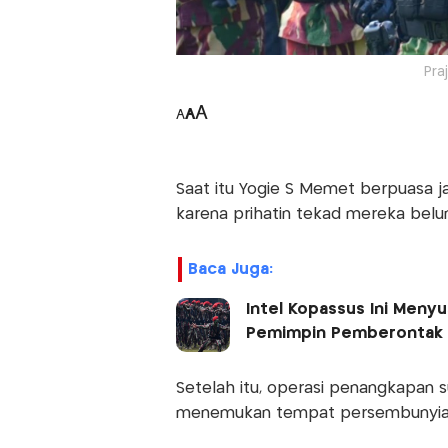
Pra
A
A
A
Saat itu Yogie S Memet berpuasa j
karena prihatin tekad mereka belu
Baca Juga:
Intel Kopassus Ini Meny
Pemimpin Pemberontak
Setelah itu, operasi penangkapan s
menemukan tempat persembunyian