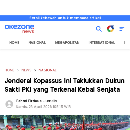
Scroll kebawah untuk membaca artikel
HOME
NASIONAL
MEGAPOLITAN
INTERNATIONAL
NU
HOME
NEWS
NASIONAL
Jenderal Kopassus Ini Taklukkan Dukun
Sakti PKI yang Terkenal Kebal Senjata
Fahmi Firdaus
,
Jurnalis
Kamis, 23 April 2026 |05:15 WIB